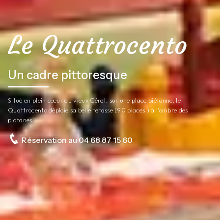
Le Quattrocento
Un cadre pittoresque
Situé en plein cœur du vieux Céret, sur une place piétonne, le
Quattrocento déploie sa belle terasse (90 places ) à l'ombre des
platanes.
Réservation au 04 68 87 15 60